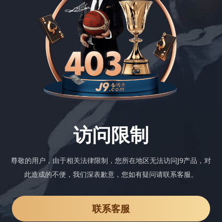
访问限制
尊敬的用户，由于相关法律限制，您所在地区无法访问J9产品，对
此造成的不便，我们深表歉意，您如有疑问请联系客服。
联系客服